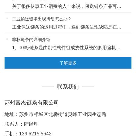
关于很多从事工业消费的人士来说，保送链条产品可谓是屡见不鲜的，作为自动化消费的一个重要标志，它的作用是无可替代的。1运输链条链条是由许多链节以铰链副的方式衔接起来的挠性件。链条的构造特征赋予了既有很高...
工业输送链条出现抖动怎么办？
工业保送链条的运用过程中，遇到链条呈现缺陷是在所难免的，接下来简单为大家罗列几个关于工业保送链条常见的缺陷，如下：1链轮齿磨损假定链轮齿的两面都有明显磨损是传动对准不好。假定产生“弯沟”表示磨损过度应...
非标链条的详细介绍
1、 非标链条是由刚性构件组成挠性系统的多用途机械基础件。 非标链条包括四大系列：传动链 输送链 拉曳链 特种专业链2、一系列常为金属的链环或环形物用来障碍交通通道的链形物(如在街道中、河流或港湾入...
了解更多
联系我们
苏州富杰链条有限公司
地址：
苏州市相城区北桥街道灵峰工业园生态路
联系人：
陆经理
手机：
139 6215 5642