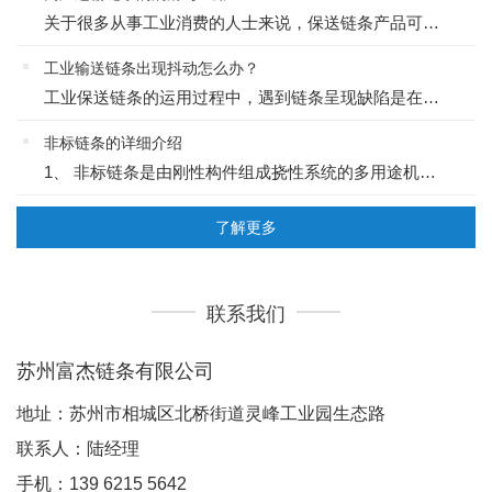
关于很多从事工业消费的人士来说，保送链条产品可谓是屡见不鲜的，作为自动化消费的一个重要标志，它的作用是无可替代的。1运输链条链条是由许多链节以铰链副的方式衔接起来的挠性件。链条的构造特征赋予了既有很高...
工业输送链条出现抖动怎么办？
工业保送链条的运用过程中，遇到链条呈现缺陷是在所难免的，接下来简单为大家罗列几个关于工业保送链条常见的缺陷，如下：1链轮齿磨损假定链轮齿的两面都有明显磨损是传动对准不好。假定产生“弯沟”表示磨损过度应...
非标链条的详细介绍
1、 非标链条是由刚性构件组成挠性系统的多用途机械基础件。 非标链条包括四大系列：传动链 输送链 拉曳链 特种专业链2、一系列常为金属的链环或环形物用来障碍交通通道的链形物(如在街道中、河流或港湾入...
了解更多
联系我们
苏州富杰链条有限公司
地址：
苏州市相城区北桥街道灵峰工业园生态路
联系人：
陆经理
手机：
139 6215 5642